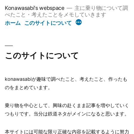
コ
Konawasabi's webspace
主に乗り物について調
ン
べたこと・考えたことをメモしていきます
テ
ホーム
このサイトについて
ン
ツ
へ
このサイトについて
ス
キ
ッ
konawasabiが趣味で調べたこと、考えたこと、作ったも
プ
のをまとめています。
乗り物を中心として、興味の赴くまま記事を増やしていく
つもりです。当分は鉄道ネタがメインになると思います。
本サイトには可能な限り正確な内容を記載するように努力