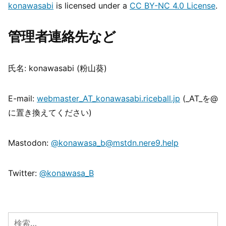
konawasabi
is licensed under a
CC BY-NC 4.0 License
.
管理者連絡先など
氏名: konawasabi (粉山葵)
E-mail:
webmaster_AT_konawasabi.riceball.jp
(_AT_を@
に置き換えてください)
Mastodon:
@konawasa_b@mstdn.nere9.help
Twitter:
@konawasa_B
検