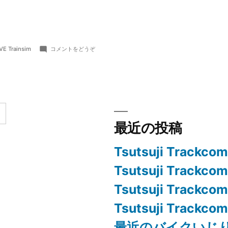
カ
(x
VE Trainsim
コメントをどうぞ
テ
形
ゴ
式
リ
オ
:
ブ
ジ
ェ
ク
最近の投稿
ト
を
Tsutsuji Trackco
unity
で
Tsutsuji Trackco
表
示
Tsutsuji Trackco
す
る
Tsutsuji Trackco
試
み)
最近のバイクいじ