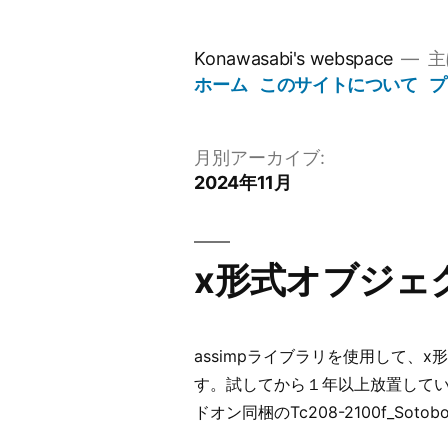
コ
ン
Konawasabi's webspace
主
テ
ホーム
このサイトについて
プ
ン
ツ
へ
月別アーカイブ:
ス
2024年11月
キ
ッ
プ
x形式オブジェク
assimpライブラリを使用して、x
す。試してから１年以上放置してい
ドオン同梱のTc208-2100f_Sotobo