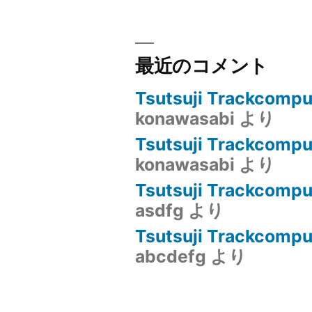
試
み”
の
最近のコメント
Tsutsuji Trackcom
konawasabi
より
Tsutsuji Trackcom
konawasabi
より
Tsutsuji Trackcom
asdfg
より
Tsutsuji Trackcomput
abcdefg
より