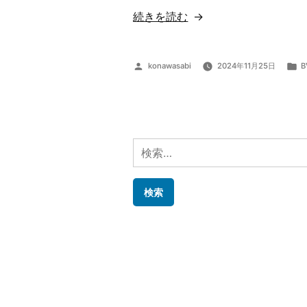
“x
続きを読む
形
式
投
konawasabi
2024年11月25日
B
オ
稿
ブ
者:
ジ
ー
ェ
検
ク
索:
ト
を
unity
で
表
示
す
る